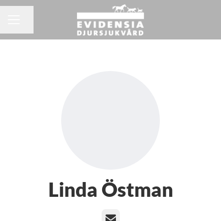
Dela sidan
KARRIÄRMENY
Linda Östman
E-post