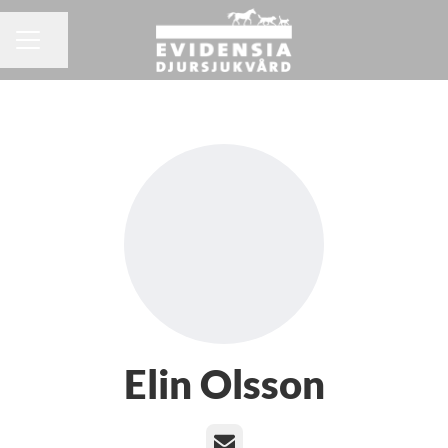
Dela sidan
KARRIÄRMENY
Elin Olsson
E-post