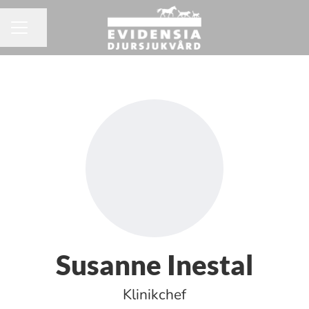
Dela sidan
KARRIÄRMENY
Susanne Inestal
Klinikchef