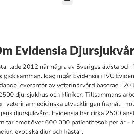
m Evidensia Djursjukvå
startade 2012 när några av Sveriges äldsta och 
s gick samman. Idag ingår Evidensia i IVC Evide
dande leverantör av veterinärvård baserad i 20 
2500 djursjukhus och kliniker. Tillsammans arbet
den veterinärmedicinska utvecklingen framåt, mo
ns djursjukvård. Evidensia har cirka 2500 anst
m tar emot över 600 000 patientbesök per år - 
djur, exotiska djur och hästar.