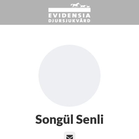
Songül Senli
E-post