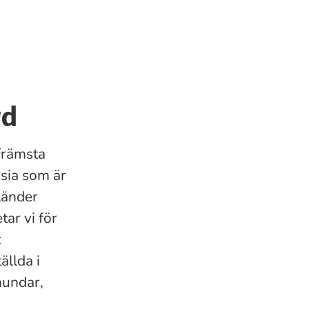
rd
främsta
nsia som är
länder
ar vi för
t
ällda i
hundar,