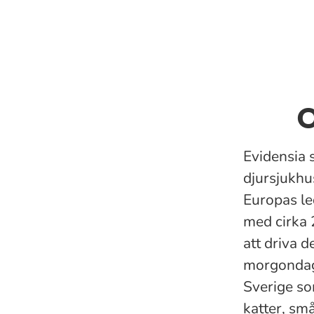
O
Evidensia 
djursjukhu
Europas le
med cirka 
att driva 
morgondage
Sverige so
katter, små