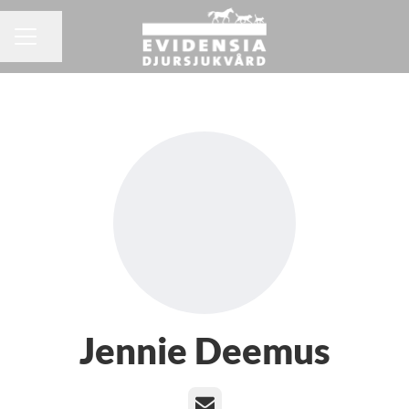
Dela sidan
KARRIÄRMENY
Jennie Deemus
E-post