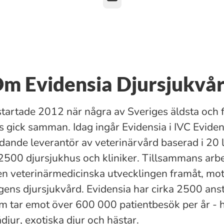
m Evidensia Djursjukvå
startade 2012 när några av Sveriges äldsta och 
s gick samman. Idag ingår Evidensia i IVC Evide
dande leverantör av veterinärvård baserad i 20 
2500 djursjukhus och kliniker. Tillsammans arbet
den veterinärmedicinska utvecklingen framåt, mo
ns djursjukvård. Evidensia har cirka 2500 anst
m tar emot över 600 000 patientbesök per år - 
djur, exotiska djur och hästar.