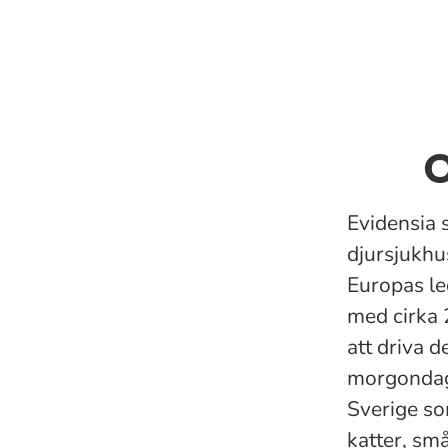
O
Evidensia 
djursjukhu
Europas le
med cirka 
att driva 
morgondage
Sverige so
katter, små