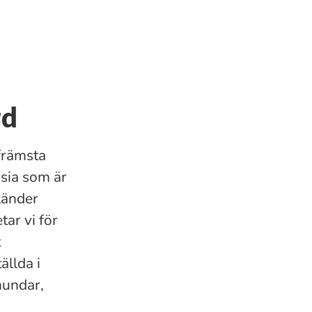
rd
främsta
nsia som är
länder
ar vi för
t
ällda i
hundar,