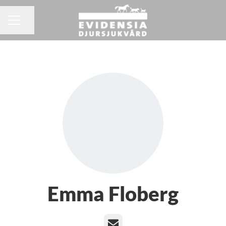
Dela sidan
KARRIÄRMENY
Emma Floberg
E-post