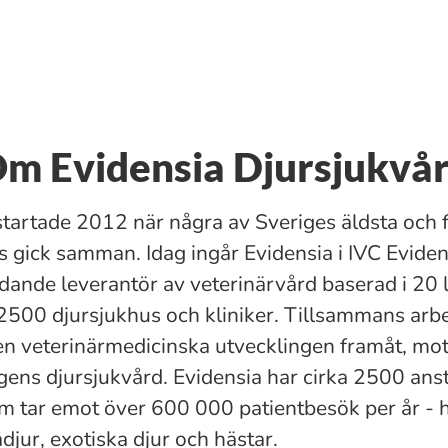
m Evidensia Djursjukvå
startade 2012 när några av Sveriges äldsta och 
s gick samman. Idag ingår Evidensia i IVC Evide
dande leverantör av veterinärvård baserad i 20 
2500 djursjukhus och kliniker. Tillsammans arbet
den veterinärmedicinska utvecklingen framåt, mo
ns djursjukvård. Evidensia har cirka 2500 anst
m tar emot över 600 000 patientbesök per år - 
djur, exotiska djur och hästar.