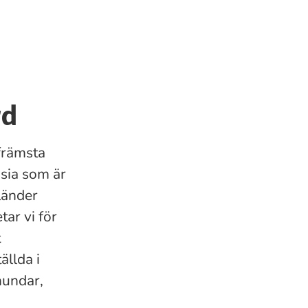
rd
främsta
nsia som är
länder
ar vi för
t
ällda i
hundar,