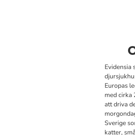
O
Evidensia 
djursjukhu
Europas le
med cirka 
att driva 
morgondage
Sverige so
katter, små