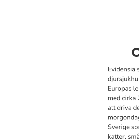
O
Evidensia 
djursjukhu
Europas le
med cirka 
att driva 
morgondage
Sverige so
katter, små