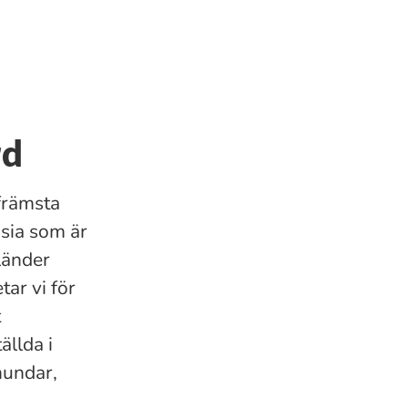
rd
främsta
nsia som är
länder
ar vi för
t
ällda i
hundar,