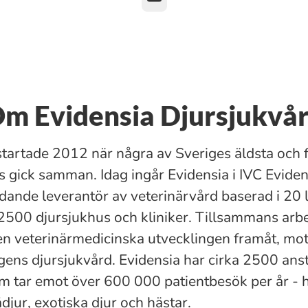
m Evidensia Djursjukvå
startade 2012 när några av Sveriges äldsta och 
s gick samman. Idag ingår Evidensia i IVC Evide
dande leverantör av veterinärvård baserad i 20 
2500 djursjukhus och kliniker. Tillsammans arbet
den veterinärmedicinska utvecklingen framåt, mo
ns djursjukvård. Evidensia har cirka 2500 anst
m tar emot över 600 000 patientbesök per år - 
djur, exotiska djur och hästar.