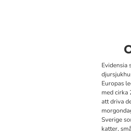
O
Evidensia 
djursjukhu
Europas le
med cirka 
att driva 
morgondage
Sverige so
katter, små