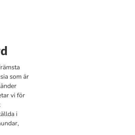
rd
främsta
nsia som är
länder
ar vi för
t
ällda i
hundar,