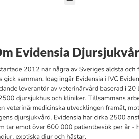
m Evidensia Djursjukvå
startade 2012 när några av Sveriges äldsta och 
s gick samman. Idag ingår Evidensia i IVC Evide
dande leverantör av veterinärvård baserad i 20 
2500 djursjukhus och kliniker. Tillsammans arbet
den veterinärmedicinska utvecklingen framåt, mo
ns djursjukvård. Evidensia har cirka 2500 anst
m tar emot över 600 000 patientbesök per år - 
djur, exotiska djur och hästar.