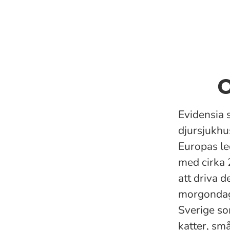
O
Evidensia 
djursjukhu
Europas le
med cirka 
att driva 
morgondage
Sverige so
katter, små