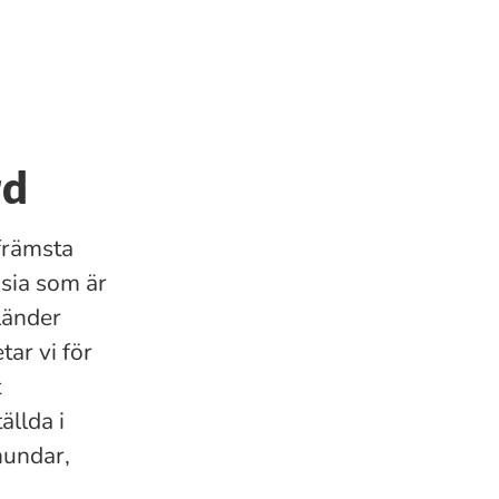
rd
främsta
nsia som är
länder
ar vi för
t
ällda i
hundar,