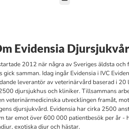
m Evidensia Djursjukvå
startade 2012 när några av Sveriges äldsta och 
s gick samman. Idag ingår Evidensia i IVC Evide
dande leverantör av veterinärvård baserad i 20 
2500 djursjukhus och kliniker. Tillsammans arbet
den veterinärmedicinska utvecklingen framåt, mo
ns djursjukvård. Evidensia har cirka 2500 anst
m tar emot över 600 000 patientbesök per år - 
djur, exotiska djur och hästar.