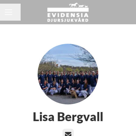
Dela sidan
KARRIÄRMENY
Lisa Bergvall
E-post