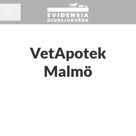
Dela sidan
KARRIÄRMENY
VetApotek
Malmö