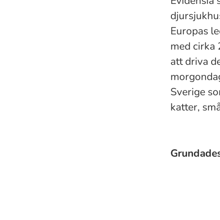
Evidensia 
djursjukhu
Europas le
med cirka 
att driva 
morgondage
Sverige so
katter, små
Grundade