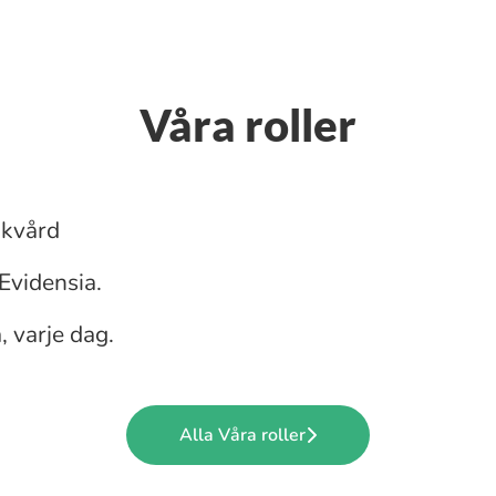
Våra roller
ukvård
 Evidensia.
, varje dag.
Alla Våra roller