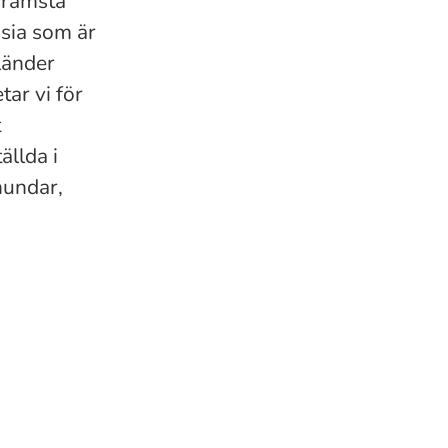
främsta
nsia som är
länder
ar vi för
t
ällda i
hundar,