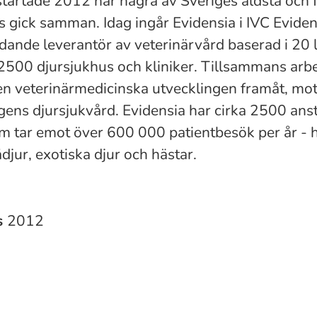
startade 2012 när några av Sveriges äldsta och 
s gick samman. Idag ingår Evidensia i IVC Evide
dande leverantör av veterinärvård baserad i 20 
2500 djursjukhus och kliniker. Tillsammans arbet
den veterinärmedicinska utvecklingen framåt, mo
ns djursjukvård. Evidensia har cirka 2500 anst
m tar emot över 600 000 patientbesök per år - 
djur, exotiska djur och hästar.
s
2012