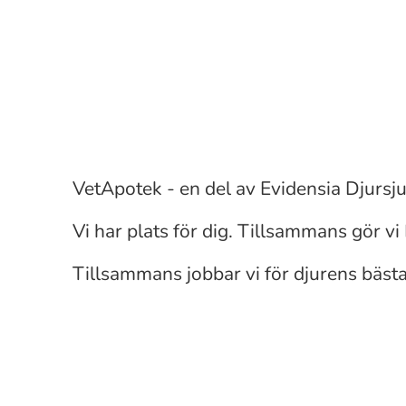
Farmaceut
Leg djursjukskötare
VetApotek - en del av Evidensia Djursj
Djurvårdare
Vi har plats för dig. Tillsammans gör vi
Tillsammans jobbar vi för djurens bästa