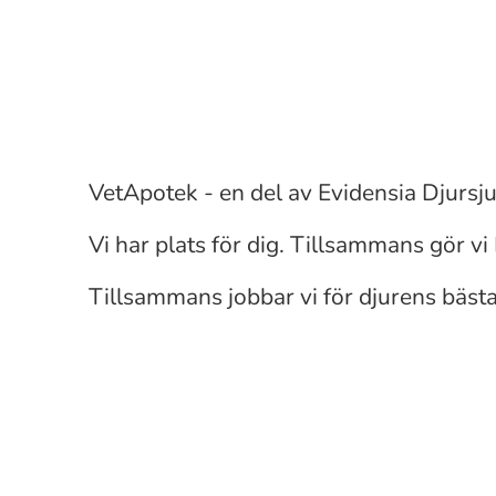
Farmaceut
Leg djursjukskötare
VetApotek - en del av Evidensia Djursj
Djurvårdare
Vi har plats för dig. Tillsammans gör vi
Tillsammans jobbar vi för djurens bästa