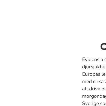
O
Evidensia 
djursjukhu
Europas le
med cirka 
att driva 
morgondage
Sverige so