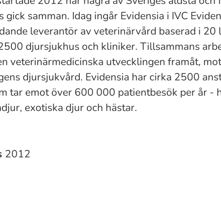
startade 2012 när några av Sveriges äldsta och 
s gick samman. Idag ingår Evidensia i IVC Evide
dande leverantör av veterinärvård baserad i 20 
2500 djursjukhus och kliniker. Tillsammans arbet
den veterinärmedicinska utvecklingen framåt, mo
ns djursjukvård. Evidensia har cirka 2500 anst
m tar emot över 600 000 patientbesök per år - 
djur, exotiska djur och hästar.
s
2012