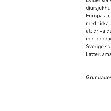
Evidensia 
djursjukhu
Europas le
med cirka 
att driva 
morgondage
Sverige so
katter, små
Grundade