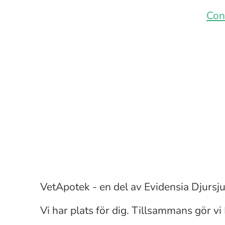
Con
Farmaceut
Leg djursjukskötare
VetApotek - en del av Evidensia Djursj
Djurvårdare
Vi har plats för dig. Tillsammans gör vi