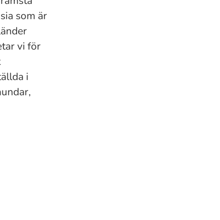
främsta
nsia som är
länder
ar vi för
t
ällda i
hundar,