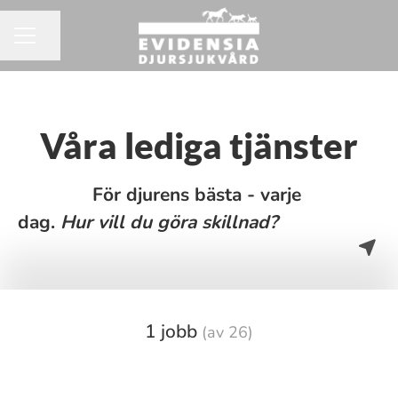
Dela sidan
KARRIÄRMENY
Våra lediga tjänster
För djurens bästa - varje
dag.
H
ur vill du göra skillnad?
1 jobb
(av 26)