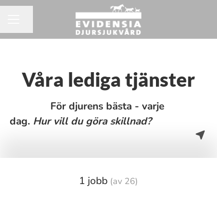
Dela sidan
KARRIÄRMENY
Våra lediga tjänster
För djurens bästa - varje
dag.
H
ur vill du göra skillnad?
1 jobb
(av 26)