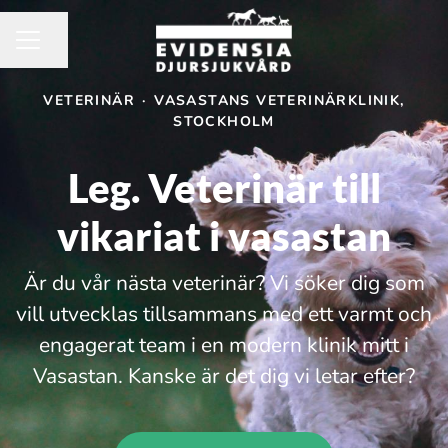
Dela sidan
KARRIÄRMENY
VETERINÄR
·
VASASTANS VETERINÄRKLINIK,
STOCKHOLM
Leg. Veterinär till
vikariat i vasastan
Är du vår nästa veterinär? Vi söker dig som
vill utvecklas tillsammans med ett varmt och
engagerat team i en modern klinik mitt i
Vasastan. Kanske är det dig vi letar efter?