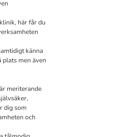
ven
linik, här får du
a verksamheten
 samtidigt känna
på plats men även
 är meriterande
självsäker,
er dig som
rksamheten och
a tålmodig,