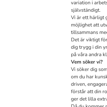
variation i arb
självständigt.
Vi är ett härligt
möjlighet att u
tillsammans med
Det är viktigt f
dig trygg i din 
på våra andra kli
Vem söker vi?
Vi söker dig som
om du har kunsk
driven, engagera
förstår att din r
ger det lilla ext
Då du kommer mö