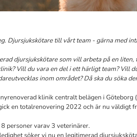
eg. Djursjukskötare till vårt team - gärna med int
erad djursjukskötare som vill arbeta på en liten,
inik? Vill du vara en del i ett härligt team? Vill
vidareutvecklas inom området? Då ska du söka den
 nyrenoverad klinik centralt belägen i Göteborg 
ick en totalrenovering 2022 och är nu väldigt f
t 8 personer varav 3 veterinärer.
ledighet söker vi nu en legitimerad djursjukskötar