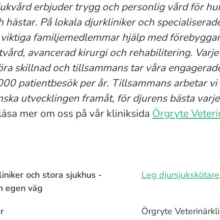
ukvård erbjuder trygg och personlig vård för hun
h hästar. På lokala djurkliniker och specialiserad
r viktiga familjemedlemmar hjälp med förebyggan
vård, avancerad kirurgi och rehabilitering. Varj
öra skillnad och tillsammans tar våra engagera
00 patientbesök per år. Tillsammans arbetar vi f
ska utvecklingen framåt, för djurens bästa varje
äsa mer om oss på vår kliniksida
Örgryte Veteri
iniker och stora sjukhus -
Leg djursjukskötare
in egen väg
r
Örgryte Veterinärkli