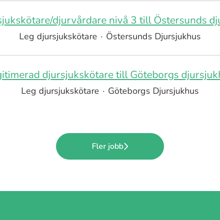
sjukskötare/djurvårdare nivå 3 till Östersunds d
Leg djursjukskötare
·
Östersunds Djursjukhus
itimerad djursjukskötare till Göteborgs djursju
Leg djursjukskötare
·
Göteborgs Djursjukhus
Fler jobb