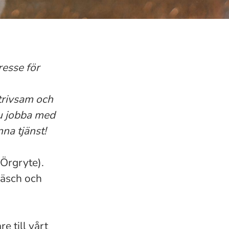
resse för
 trivsam och
 du jobba med
na tjänst!
(Örgryte).
räsch och
e till vårt