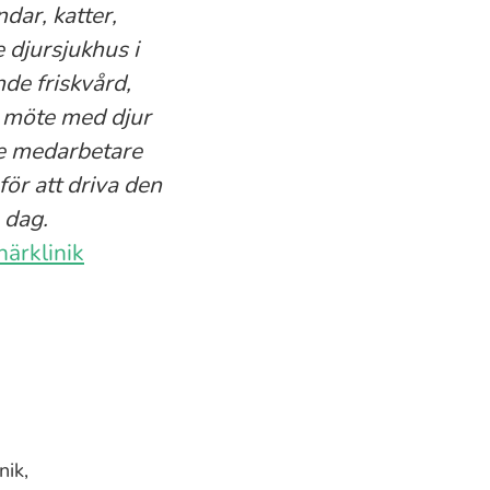
dar, katter,
e djursjukhus i
de friskvård,
e möte med djur
de medarbetare
ör att driva den
 dag.
närklinik
nik,