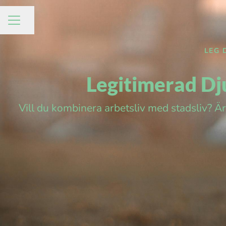
Dela sidan
KARRIÄRMENY
LEG 
Legitimerad Dj
Vill du kombinera arbetsliv med stadsliv? Är 