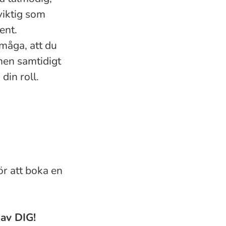
viktig som
ent.
måga, att du
 men samtidigt
din roll.
ör att boka en
av DIG!