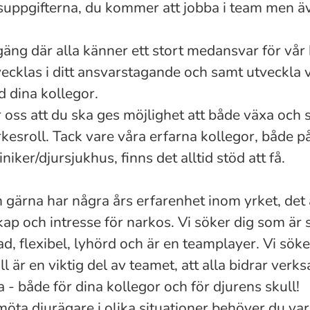
etsuppgifterna, du kommer att jobba i team men ä
 gäng där alla känner ett stort medansvar för vår k
tvecklas i ditt ansvarstagande och samt utveckl
 dina kollegor.
ör oss att du ska ges möjlighet att både växa och
yrkesroll. Tack vare våra erfarna kollegor, både 
niker/djursjukhus, finns det alltid stöd att få.
 gärna har några års erfarenhet inom yrket, d
et
ap och intresse för narkos
. Vi söker dig som är 
d, flexibel, lyhörd och är en teamplayer. Vi sök
oll är en viktig del av teamet, att alla bidrar ve
ra - både för dina kollegor och för djurens skull!
ta djurägare i olika situationer behöver du var