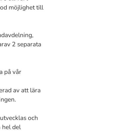
od möjlighet till
andavdelning,
arav 2 separata
a på vår
erad av att lära
ingen.
t utvecklas och
 hel del