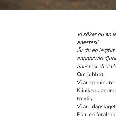
Vi söker nu en l
anestesi!
Är du en legitim
engagerad djurkl
anestesi eller 
Om jobbet:
Vi är en mindre,
Kliniken genomg
trevlig!
Vi är i dagsläge
Pga. en föräldra