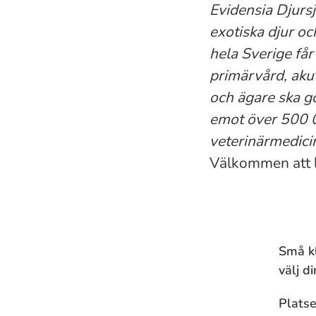
Evidensia Djursj
exotiska djur oc
hela Sverige få
primärvård, akut
och ägare ska g
emot över 500 0
veterinärmedicin
Välkommen att l
Små kl
välj d
Platse