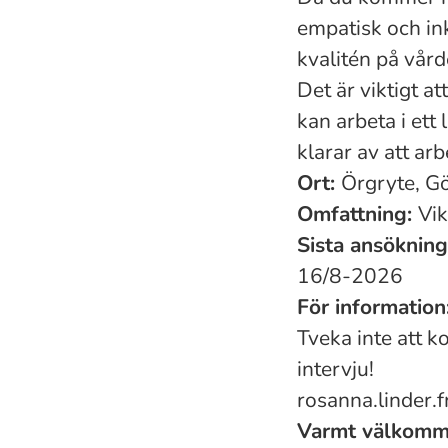
empatisk och i
kvalitén på vård
Det är viktigt 
kan arbeta i ett 
klarar av att ar
Ort:
Örgryte, G
Omfattning:
Vik
Sista ansöknin
16/8-2026
För information
Tveka inte att k
intervju!
rosanna.linder.
Varmt välkomme