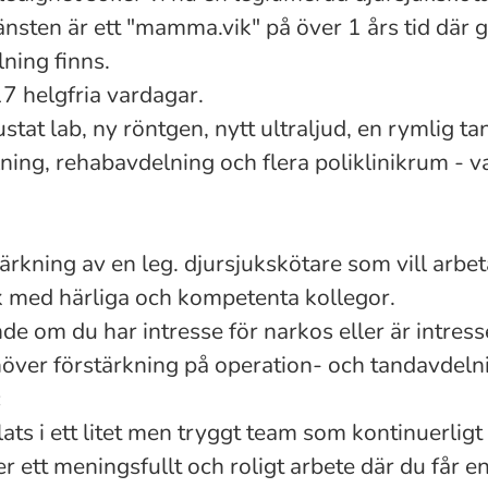
änsten är ett "mamma.vik" på över 1 års tid där g
lning finns.
7 helgfria vardagar.
rustat lab, ny röntgen, nytt ultraljud, en rymlig t
ning, rehabavdelning och flera poliklinikrum - v
ärkning av en leg. djursjukskötare som vill arbet
k med härliga och kompetenta kollegor.
nde om du har intresse för narkos
eller är intress
ehöver förstärkning på operation- och tandavdeln
:
lats i ett litet men tryggt team som kontinuerlig
er ett meningsfullt och roligt arbete där du får en