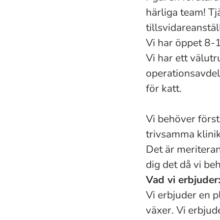
härliga team! Tj
tillsvidareanstäl
Vi har öppet 8-1
Vi har ett välut
operationsavdel
för katt.
Vi behöver först
trivsamma klini
Det är meritera
dig det då vi b
Vad vi erbjuder
Vi erbjuder en p
växer. Vi erbjud