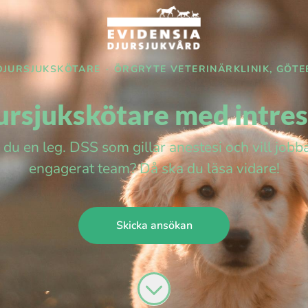
DJURSJUKSKÖTARE
·
ÖRGRYTE VETERINÄRKLINIK, GÖT
ursjukskötare med intress
du en leg. DSS som gillar anestesi och vill jobba 
engagerat team? Då ska du läsa vidare!
Skicka ansökan